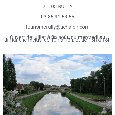
71105 RULLY
03 85 91 53 55
tourismerully@achalon.com
Ouvert de juillet à fin août, du mercredi au
dimanche inclus, de 10h à 13h, et de 15h à 18h