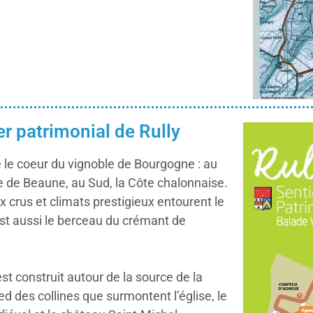
er patrimonial de Rully
 le coeur du vignoble de Bourgogne : au
e de Beaune, au Sud, la Côte chalonnaise.
crus et climats prestigieux entourent le
 est aussi le berceau du crémant de
est construit autour de la source de la
ied des collines que surmontent l’église, le