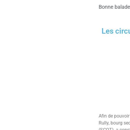
Bonne balade
Les circ
Afin de pouvoir
Rully, bourg s
(SCOT), a const