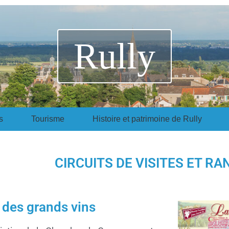
Rully
s
Tourisme
Histoire et patrimoine de Rully
CIRCUITS DE VISITES ET RA
 des grands vins