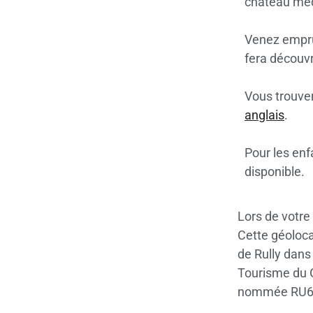
château médi
Venez empru
fera découvri
Vous trouver
anglais
.
Pour les enf
disponible.
Lors de votre 
Cette géoloca
de Rully dans 
Tourisme du G
nommée RU6