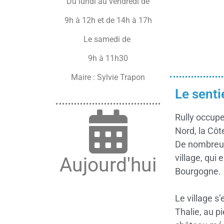
Du lundi au vendredi de
9h à 12h et de 14h à 17h
Le samedi de
9h à 11h30
Maire : Sylvie Trapon
Le senti
Rully occupe
Nord, la Côt
De nombreux 
village, qui
Aujourd'hui
Bourgogne.
Le village s’
Thalie, au p