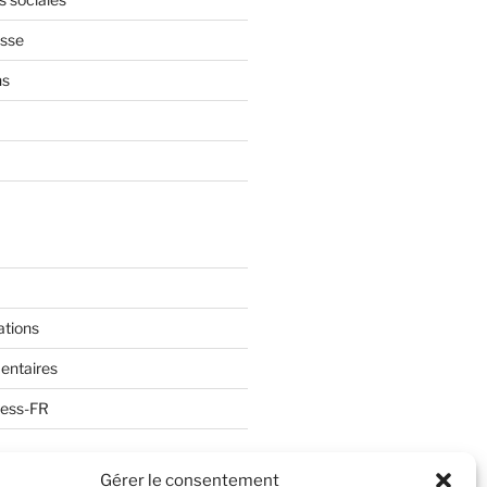
sse
ns
ations
entaires
ress-FR
Gérer le consentement