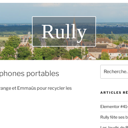
Rully
éphones portables
ange et Emmaüs pour recycler les
ARTICLES R
Elementor #4
Rully fête ses b
Les Jeudis de Ru