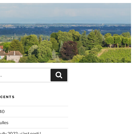
ÉCENTS
140
ulles
lly 2022 : c’est parti !